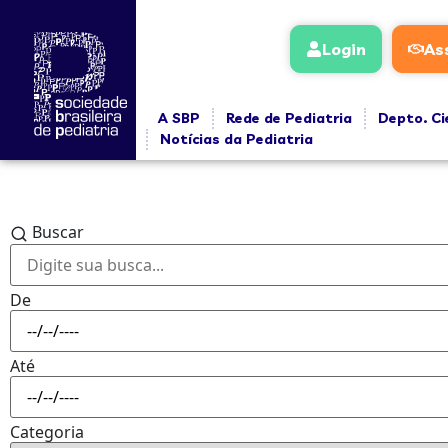
Login
As
A SBP
Rede de Pediatria
Depto. Ci
Notícias da Pediatria
Buscar
De
Até
Categoria