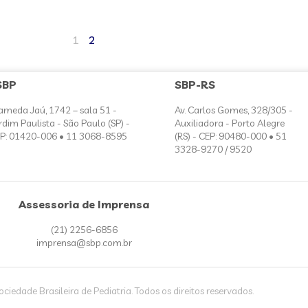
1
2
SBP
SBP-RS
ameda Jaú, 1742 – sala 51 -
Av. Carlos Gomes, 328/305 -
rdim Paulista - São Paulo (SP) -
Auxiliadora - Porto Alegre
P: 01420-006 • 11 3068-8595
(RS) - CEP: 90480-000 • 51
3328-9270 / 9520
Assessoria de Imprensa
(21) 2256-6856
imprensa@sbp.com.br
iedade Brasileira de Pediatria. Todos os direitos reservados.