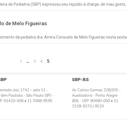
leira de Pediatria (SBP) expressou seu repúdio à charge, de mau gosto, 
lo de Melo Figueiras
cimento da pediatra dra. Amira Consuelo de Melo Figueiras nesta sexta
1
…
3
4
5
SBP
SBP-RS
ameda Jaú, 1742 – sala 51 -
Av. Carlos Gomes, 328/305 -
rdim Paulista - São Paulo (SP) -
Auxiliadora - Porto Alegre
P: 01420-006 • 11 3068-8595
(RS) - CEP: 90480-000 • 51
3328-9270 / 9520