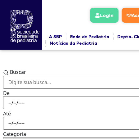
Login
As
A SBP
Rede de Pediatria
Depto. Ci
Notícias da Pediatria
Buscar
De
Até
Categoria