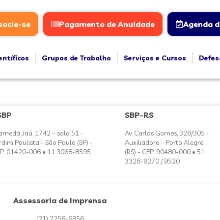
socie-se
Pagamento de Anuidade
Agenda d
entíficos
Grupos de Trabalho
Serviços e Cursos
Defes
SBP
SBP-RS
ameda Jaú, 1742 – sala 51 -
Av. Carlos Gomes, 328/305 -
rdim Paulista - São Paulo (SP) -
Auxiliadora - Porto Alegre
P: 01420-006 • 11 3068-8595
(RS) - CEP: 90480-000 • 51
3328-9270 / 9520
Assessoria de Imprensa
(21) 2256-6856