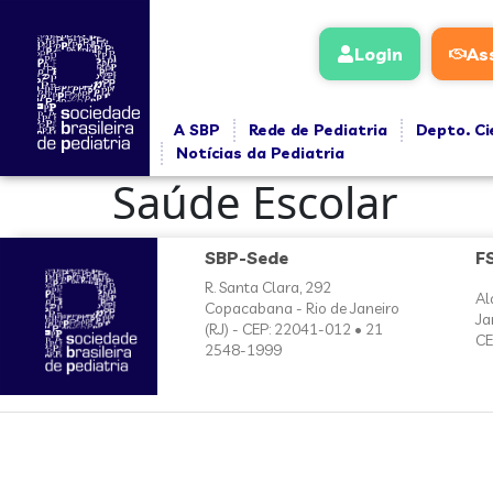
conteúdo
Login
As
A SBP
Rede de Pediatria
Depto. Ci
Notícias da Pediatria
Saúde Escolar
SBP-Sede
F
R. Santa Clara, 292
Al
Copacabana - Rio de Janeiro
Ja
(RJ) - CEP: 22041-012 • 21
CE
2548-1999