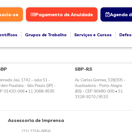
socie-se
Pagamento de Anuidade
Agenda d
entíficos
Grupos de Trabalho
Serviços e Cursos
Defes
SBP
SBP-RS
ameda Jaú, 1742 – sala 51 -
Av. Carlos Gomes, 328/305 -
rdim Paulista - São Paulo (SP) -
Auxiliadora - Porto Alegre
P: 01420-006 • 11 3068-8595
(RS) - CEP: 90480-000 • 51
3328-9270 / 9520
Assessoria de Imprensa
(21) 2256-6856