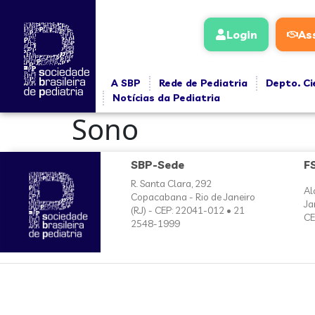
conteúdo
Login
As
A SBP
Rede de Pediatria
Depto. Ci
Notícias da Pediatria
Sono
SBP-Sede
F
R. Santa Clara, 292
Al
Copacabana - Rio de Janeiro
Ja
(RJ) - CEP: 22041-012 • 21
CE
2548-1999