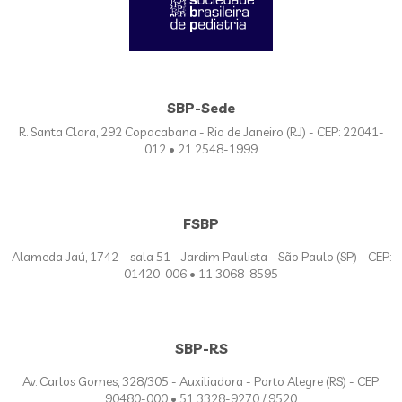
SBP-Sede
R. Santa Clara, 292 Copacabana - Rio de Janeiro (RJ) - CEP: 22041-
012 • 21 2548-1999
FSBP
Alameda Jaú, 1742 – sala 51 - Jardim Paulista - São Paulo (SP) - CEP:
01420-006 • 11 3068-8595
SBP-RS
Av. Carlos Gomes, 328/305 - Auxiliadora - Porto Alegre (RS) - CEP:
90480-000 • 51 3328-9270 / 9520