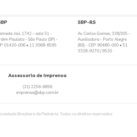
SBP
SBP-RS
ameda Jaú, 1742 – sala 51 -
Av. Carlos Gomes, 328/305 -
rdim Paulista - São Paulo (SP) -
Auxiliadora - Porto Alegre
P: 01420-006 • 11 3068-8595
(RS) - CEP: 90480-000 • 51
3328-9270 / 9520
Assessoria de Imprensa
(21) 2256-6856
imprensa@sbp.com.br
iedade Brasileira de Pediatria. Todos os direitos reservados.