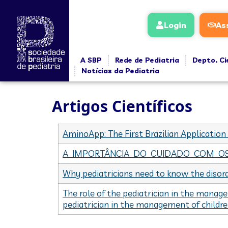
conteúdo
Login
As
A SBP
Rede de Pediatria
Depto. Ci
Notícias da Pediatria
Artigos Científicos
AminoApp: The First Brazilian Application
A IMPORTÂNCIA DO CUIDADO COM OS C
Why pediatricians need to know the disord
The role of the pediatrician in the manage
pediatrician in the management of children