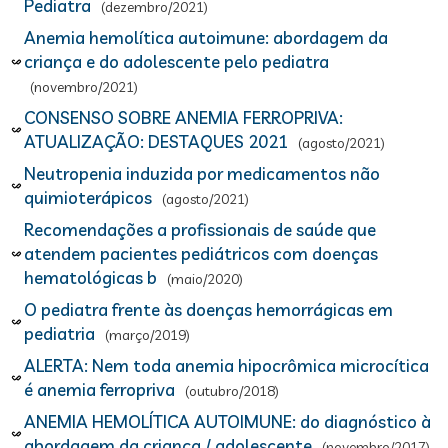
Pediatra
(dezembro/2021)
Anemia hemolítica autoimune: abordagem da
criança e do adolescente pelo pediatra
(novembro/2021)
CONSENSO SOBRE ANEMIA FERROPRIVA:
ATUALIZAÇÃO: DESTAQUES 2021
(agosto/2021)
Neutropenia induzida por medicamentos não
quimioterápicos
(agosto/2021)
Recomendações a profissionais de saúde que
atendem pacientes pediátricos com doenças
hematológicas b
(maio/2020)
O pediatra frente às doenças hemorrágicas em
pediatria
(março/2019)
ALERTA: Nem toda anemia hipocrômica microcítica
é anemia ferropriva
(outubro/2018)
ANEMIA HEMOLÍTICA AUTOIMUNE: do diagnóstico à
abordagem da criança / adolescente
(novembro/2017)