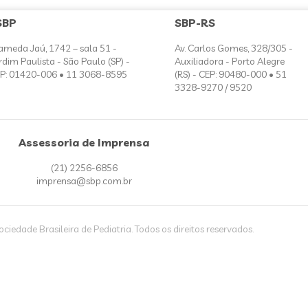
SBP
SBP-RS
ameda Jaú, 1742 – sala 51 -
Av. Carlos Gomes, 328/305 -
rdim Paulista - São Paulo (SP) -
Auxiliadora - Porto Alegre
P: 01420-006 • 11 3068-8595
(RS) - CEP: 90480-000 • 51
3328-9270 / 9520
Assessoria de Imprensa
(21) 2256-6856
imprensa@sbp.com.br
iedade Brasileira de Pediatria. Todos os direitos reservados.