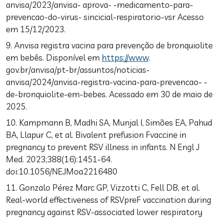
anvisa/2023/anvisa- aprova- -medicamento-para-
prevencao-do-virus- sincicial-respiratorio-vsr Acesso
em 15/12/2023.
9. Anvisa registra vacina para prevenção de bronquiolite
em bebês. Disponível em
https://www
.
gov.br/anvisa/pt-br/assuntos/noticias-
anvisa/2024/anvisa-registra-vacina-para-prevencao- -
de-bronquiolite-em-bebes. Acessado em 30 de maio de
2025.
10. Kampmann B, Madhi SA, Munjal I, Simões EA, Pahud
BA, Llapur C, et al. Bivalent prefusion Fvaccine in
pregnancy to prevent RSV illness in infants. N Engl J
Med. 2023;388(16):1451-64.
doi:10.1056/NEJMoa2216480
11. Gonzalo Pérez Marc GP, Vizzotti C, Fell DB, et al.
Real-world effectiveness of RSVpreF vaccination during
pregnancy against RSV-associated lower respiratory