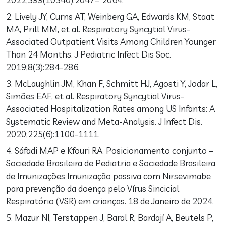
2. Lively JY, Curns AT, Weinberg GA, Edwards KM, Staat
MA, Prill MM, et al. Respiratory Syncytial Virus-
Associated Outpatient Visits Among Children Younger
Than 24 Months. J Pediatric Infect Dis Soc.
2019;8(3):284-286.
3. McLaughlin JM, Khan F, Schmitt HJ, Agosti Y, Jodar L,
Simões EAF, et al. Respiratory Syncytial Virus-
Associated Hospitalization Rates among US Infants: A
Systematic Review and Meta-Analysis. J Infect Dis.
2020;225(6):1100-1111.
4. Sáfadi MAP e Kfouri RA. Posicionamento conjunto –
Sociedade Brasileira de Pediatria e Sociedade Brasileira
de Imunizações Imunização passiva com Nirsevimabe
para prevenção da doença pelo Vírus Sincicial
Respiratório (VSR) em crianças. 18 de Janeiro de 2024.
5. Mazur NI, Terstappen J, Baral R, Bardají A, Beutels P,