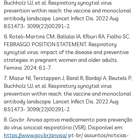
Buchholz UJ, et al. Respiratory syncytial virus
prevention within reach: the vaccine and monoclonal
antibody landscape. Lancet Infect Dis. 2022 Aug
8:S1473- 3099(22)00291-2.
6. Roteli-Martins CM, Ballalai IA, Kfouri RA, Fialho SC.
FEBRASGO POSITION STATEMENT. Respiratory
syncytial virus: impact of the disease and preventive
strategies in pregnant women and older adults.
Femina. 2024; 6:1-7.
7. Mazur NI, Terstappen J, Baral R, Bardají A, Beutels P,
Buchholz UJ, et al. Respiratory syncytial virus
prevention within reach: the vaccine and monoclonal
antibody landscape. Lancet Infect Dis. 2022 Aug
8:S1473- 3099(22)00291-2.
8. Gov.br. Anvisa aprova medicamento para prevenção
do vírus sincicial respiratório (VSR). Disponível em:
https://www.gov.br/anvisa/
pt-br/ assuntos/noticias-