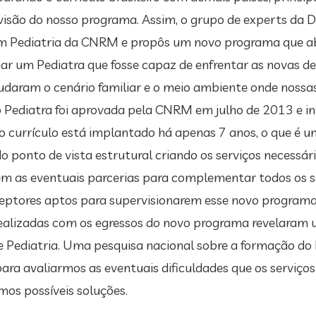
visão do nosso programa. Assim, o grupo de experts da Di
em Pediatria da CNRM e propôs um novo programa que ab
rmar um Pediatra que fosse capaz de enfrentar as novas 
udaram o cenário familiar e o meio ambiente onde nossa
 Pediatra foi aprovada pela CNRM em julho de 2013 e i
vo currículo está implantado há apenas 7 anos, o que é 
 do ponto de vista estrutural criando os serviços necess
em as eventuais parcerias para complementar todos os s
eptores aptos para supervisionarem esse novo programa
ealizadas com os egressos do novo programa revelaram 
Pediatria. Uma pesquisa nacional sobre a formação do P
ara avaliarmos as eventuais dificuldades que os serviço
mos possíveis soluções.