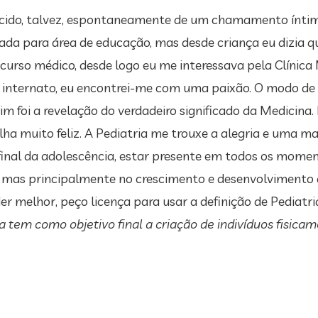
scido, talvez, espontaneamente de um chamamento íntim
ada para área de educação, mas desde criança eu dizia qu
curso médico, desde logo eu me interessava pela Clínica 
o internato, eu encontrei-me com uma paixão. O modo de 
 foi a revelação do verdadeiro significado da Medicina. E
ha muito feliz. A Pediatria me trouxe a alegria e uma man
inal da adolescência, estar presente em todos os moment
 mas principalmente no crescimento e desenvolvimento d
der melhor, peço licença para usar a definição de Pedia
ia tem como objetivo final a criação de indivíduos fisica