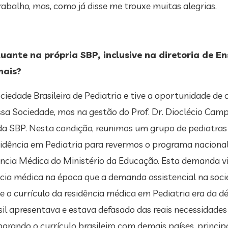
trabalho, mas, como já disse me trouxe muitas alegrias.
ante na própria SBP, inclusive na diretoria de E
nais?
iedade Brasileira de Pediatria e tive a oportunidade de 
ssa Sociedade, mas na gestão do Prof. Dr. Dioclécio Camp
a da SBP. Nesta condição, reunimos um grupo de pediatra
idência em Pediatria para revermos o programa naciona
ncia Médica do Ministério da Educação. Esta demanda v
cia médica na época que a demanda assistencial na soci
o currículo da residência médica em Pediatria era da d
sil apresentava e estava defasado das reais necessidades
arando o currículo brasileiro com demais países, princi