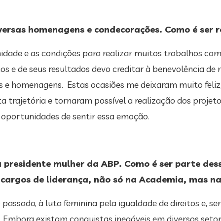
versas homenagens e condecorações. Como é ser r
idade e as condições para realizar muitos trabalhos com
hos e de seus resultados devo creditar à benevolência d
s e homenagens. Estas ocasiões me deixaram muito feli
 trajetória e tornaram possível a realização dos projeto
 oportunidades de sentir essa emoção.
a presidente mulher da ABP. Como é ser parte des
 cargos de liderança, não só na Academia, mas na
o passado, à luta feminina pela igualdade de direitos e,
. Embora existam conquistas inegáveis em diversos setore