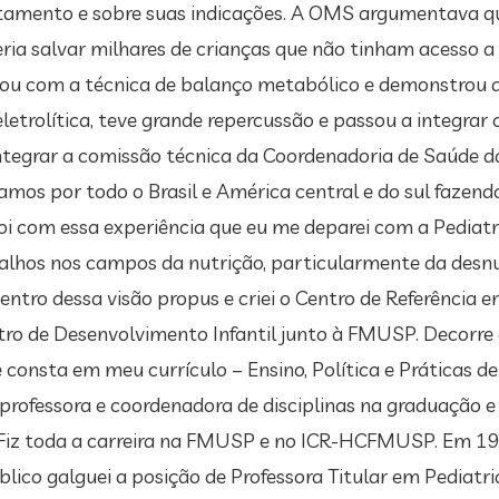
ratamento e sobre suas indicações. A OMS argumentava q
oderia salvar milhares de crianças que não tinham acesso 
ou com a técnica de balanço metabólico e demonstrou a
eletrolítica, teve grande repercussão e passou a integrar
ntegrar a comissão técnica da Coordenadoria de Saúde da
mos por todo o Brasil e América central e do sul fazen
i com essa experiência que eu me deparei com a Pediatri
alhos nos campos da nutrição, particularmente da desnut
ntro dessa visão propus e criei o Centro de Referência e
o de Desenvolvimento Infantil junto à FMUSP. Decorre 
 consta em meu currículo – Ensino, Política e Práticas d
rofessora e coordenadora de disciplinas na graduação e 
iz toda a carreira na FMUSP e no ICR-HCFMUSP. Em 198
lico galguei a posição de Professora Titular em Pediat