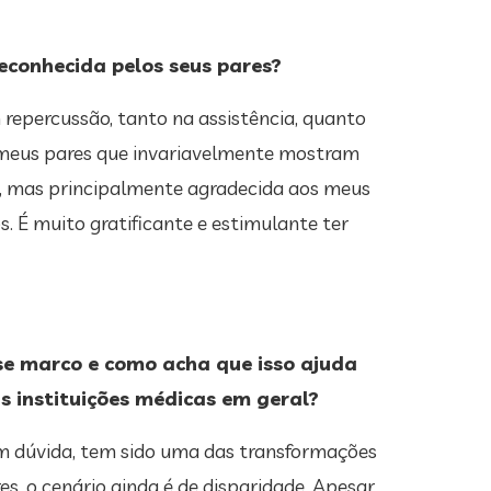
econhecida pelos seus pares?
 repercussão, tanto na assistência, quanto
e meus pares que invariavelmente mostram
z, mas principalmente agradecida aos meus
s. É muito gratificante e estimulante ter
se marco e como acha que isso ajuda
s instituições médicas em geral?
 sem dúvida, tem sido uma das transformações
s, o cenário ainda é de disparidade. Apesar