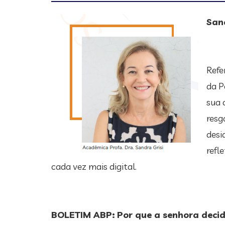
Sand
Refe
da P
sua 
resg
desi
refl
cada vez mais digital.
BOLETIM ABP:
Por que a senhora decid