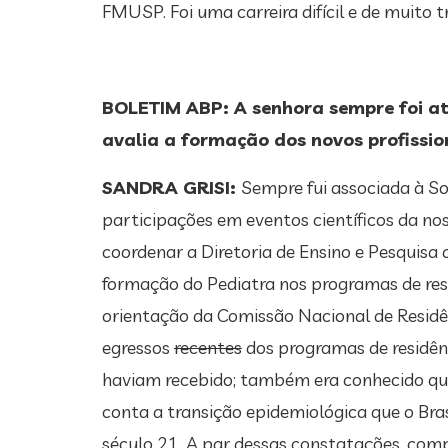
FMUSP. Foi uma carreira difícil e de muito 
BOLETIM ABP: A senhora sempre foi atu
avalia a formação dos novos profissio
SANDRA GRISI:
Sempre fui associada à Soc
participações em eventos científicos da no
coordenar a Diretoria de Ensino e Pesquis
formação do Pediatra nos programas de res
orientação da Comissão Nacional de Residê
egressos
recentes
dos programas de residên
haviam recebido; também era conhecido que 
conta a transição epidemiológica que o Bra
século 21. A par dessas constatações, comp