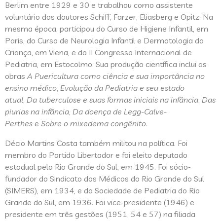
Berlim entre 1929 e 30 e trabalhou como assistente
voluntário dos doutores Schiff, Farzer, Eliasberg e Opitz. Na
mesma época, participou do Curso de Higiene Infantil, em
Paris, do Curso de Neurologia Infantil e Dermatologia da
Criança, em Viena, e do II Congresso Internacional de
Pediatria, em Estocolmo. Sua produção científica inclui as
obras
A Puericultura como ciência e sua importância no
ensino médico
,
Evolução da Pediatria e seu estado
atual
,
Da tuberculose e suas formas iniciais na infância
,
Das
piurias na infância
,
Da doença de Legg-Calve-
Perthes
e
Sobre o mixedema congênito
.
Décio Martins Costa também militou na política. Foi
membro do Partido Libertador e foi eleito deputado
estadual pelo Rio Grande do Sul, em 1945. Foi sócio-
fundador do Sindicato dos Médicos do Rio Grande do Sul
(SIMERS), em 1934, e da Sociedade de Pediatria do Rio
Grande do Sul, em 1936. Foi vice-presidente (1946) e
presidente em três gestões (1951, 54 e 57) na filiada