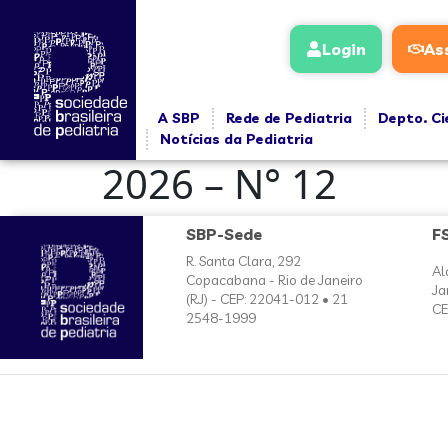
conteúdo
Login
As
A SBP
Rede de Pediatria
Depto. Ci
Notícias da Pediatria
2026 – N° 12
SBP-Sede
F
R. Santa Clara, 292
Al
Copacabana - Rio de Janeiro
Ja
(RJ) - CEP: 22041-012 • 21
CE
2548-1999