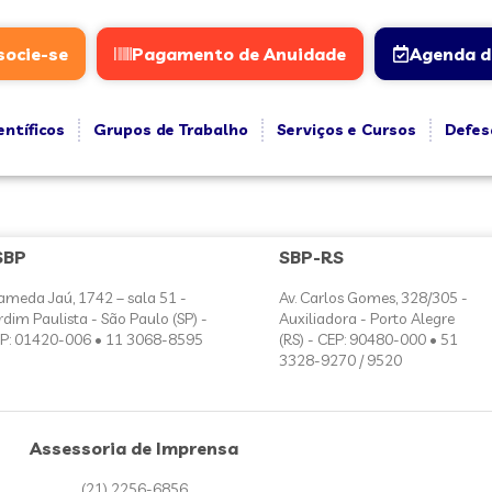
socie-se
Pagamento de Anuidade
Agenda d
entíficos
Grupos de Trabalho
Serviços e Cursos
Defes
SBP
SBP-RS
ameda Jaú, 1742 – sala 51 -
Av. Carlos Gomes, 328/305 -
rdim Paulista - São Paulo (SP) -
Auxiliadora - Porto Alegre
P: 01420-006 • 11 3068-8595
(RS) - CEP: 90480-000 • 51
3328-9270 / 9520
Assessoria de Imprensa
(21) 2256-6856