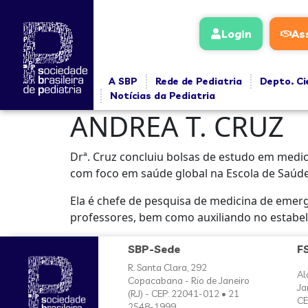
conteúdo
Login
As
A SBP
Rede de Pediatria
Depto. Ci
Notícias da Pediatria
ANDREA T. CRUZ
Drª. Cruz concluiu bolsas de estudo em medi
com foco em saúde global na Escola de Saúde
Ela é chefe de pesquisa de medicina de emerg
professores, bem como auxiliando no estabel
SBP-Sede
F
R. Santa Clara, 292
Al
Copacabana - Rio de Janeiro
Ja
(RJ) - CEP: 22041-012 • 21
CE
2548-1999