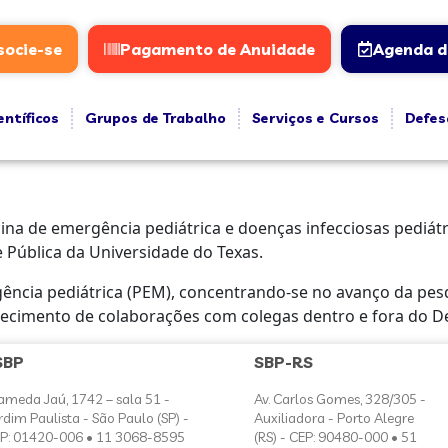
socie-se
Pagamento de Anuidade
Agenda d
entíficos
Grupos de Trabalho
Serviços e Cursos
Defes
cina de emergência pediátrica e doenças infecciosas ped
 Pública da Universidade do Texas.
ência pediátrica (PEM), concentrando-se no avanço da pesq
ecimento de colaborações com colegas dentro e fora do D
SBP
SBP-RS
ameda Jaú, 1742 – sala 51 -
Av. Carlos Gomes, 328/305 -
rdim Paulista - São Paulo (SP) -
Auxiliadora - Porto Alegre
P: 01420-006 • 11 3068-8595
(RS) - CEP: 90480-000 • 51