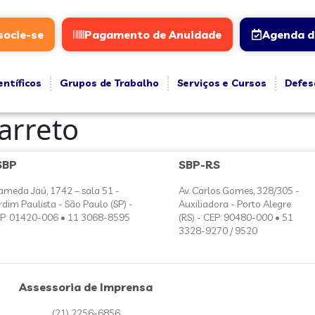
socie-se
Pagamento de Anuidade
Agenda d
entíficos
Grupos de Trabalho
Serviços e Cursos
Defes
arreto
SBP
SBP-RS
ameda Jaú, 1742 – sala 51 -
Av. Carlos Gomes, 328/305 -
rdim Paulista - São Paulo (SP) -
Auxiliadora - Porto Alegre
P: 01420-006 • 11 3068-8595
(RS) - CEP: 90480-000 • 51
3328-9270 / 9520
Assessoria de Imprensa
(21) 2256-6856