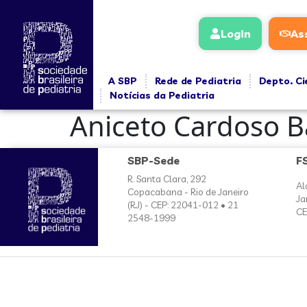
conteúdo
Login
As
A SBP
Rede de Pediatria
Depto. Ci
Notícias da Pediatria
Aniceto Cardoso B
SBP-Sede
F
R. Santa Clara, 292
Al
Copacabana - Rio de Janeiro
Ja
(RJ) - CEP: 22041-012 • 21
CE
2548-1999