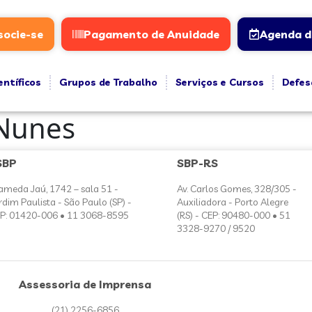
socie-se
Pagamento de Anuidade
Agenda d
entíficos
Grupos de Trabalho
Serviços e Cursos
Defes
Nunes
SBP
SBP-RS
ameda Jaú, 1742 – sala 51 -
Av. Carlos Gomes, 328/305 -
rdim Paulista - São Paulo (SP) -
Auxiliadora - Porto Alegre
P: 01420-006 • 11 3068-8595
(RS) - CEP: 90480-000 • 51
3328-9270 / 9520
Assessoria de Imprensa
(21) 2256-6856