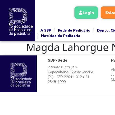
conteúdo
Login
As
A SBP
Rede de Pediatria
Depto. Ci
Notícias da Pediatria
Magda Lahorgue 
SBP-Sede
F
R. Santa Clara, 292
Al
Copacabana - Rio de Janeiro
Ja
(RJ) - CEP: 22041-012 • 21
CE
2548-1999