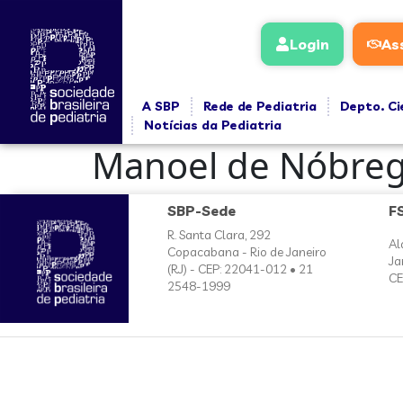
conteúdo
Login
As
A SBP
Rede de Pediatria
Depto. Ci
Notícias da Pediatria
Manoel de Nóbre
SBP-Sede
F
R. Santa Clara, 292
Al
Copacabana - Rio de Janeiro
Ja
(RJ) - CEP: 22041-012 • 21
CE
2548-1999