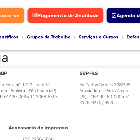
socie-se
Pagamento de Anuidade
Agenda d
entíficos
Grupos de Trabalho
Serviços e Cursos
Defes
ga
SBP
SBP-RS
ameda Jaú, 1742 – sala 51 -
Av. Carlos Gomes, 328/305 -
rdim Paulista - São Paulo (SP) -
Auxiliadora - Porto Alegre
P: 01420-006 • 11 3068-8595
(RS) - CEP: 90480-000 • 51
3328-9270 / 9520
Assessoria de Imprensa
(21) 2256-6856