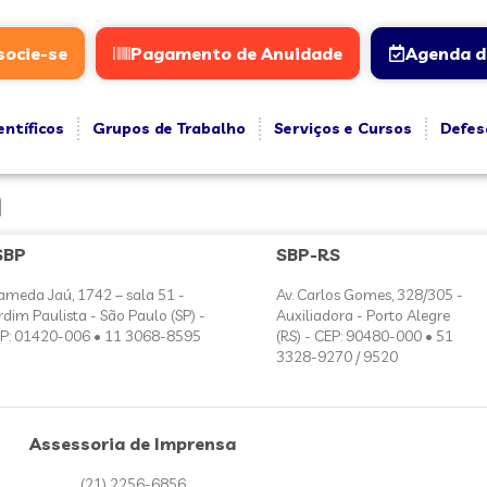
socie-se
Pagamento de Anuidade
Agenda d
entíficos
Grupos de Trabalho
Serviços e Cursos
Defes
n
SBP
SBP-RS
ameda Jaú, 1742 – sala 51 -
Av. Carlos Gomes, 328/305 -
rdim Paulista - São Paulo (SP) -
Auxiliadora - Porto Alegre
P: 01420-006 • 11 3068-8595
(RS) - CEP: 90480-000 • 51
3328-9270 / 9520
Assessoria de Imprensa
(21) 2256-6856