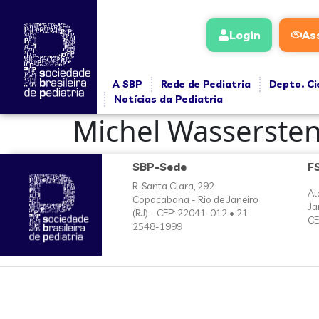
conteúdo
Login
As
A SBP
Rede de Pediatria
Depto. Ci
Notícias da Pediatria
Michel Wasserste
SBP-Sede
F
R. Santa Clara, 292
Al
Copacabana - Rio de Janeiro
Ja
(RJ) - CEP: 22041-012 • 21
CE
2548-1999