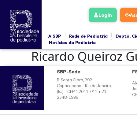
conteúdo
Login
As
A SBP
Rede de Pediatria
Depto. Ci
Notícias da Pediatria
Ricardo Queiroz G
SBP-Sede
F
R. Santa Clara, 292
Al
Copacabana - Rio de Janeiro
Ja
(RJ) - CEP: 22041-012 • 21
CE
2548-1999