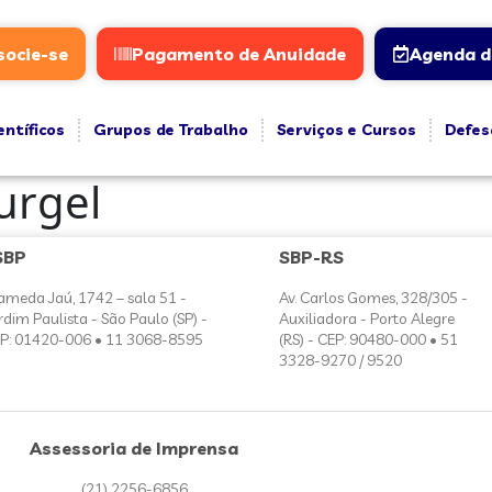
socie-se
Pagamento de Anuidade
Agenda d
entíficos
Grupos de Trabalho
Serviços e Cursos
Defes
urgel
SBP
SBP-RS
ameda Jaú, 1742 – sala 51 -
Av. Carlos Gomes, 328/305 -
rdim Paulista - São Paulo (SP) -
Auxiliadora - Porto Alegre
P: 01420-006 • 11 3068-8595
(RS) - CEP: 90480-000 • 51
3328-9270 / 9520
Assessoria de Imprensa
(21) 2256-6856