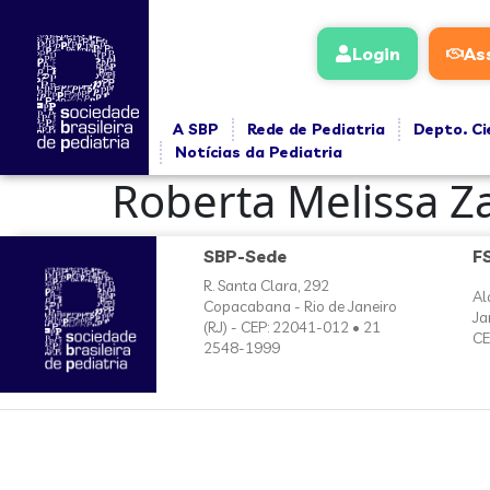
conteúdo
Login
As
A SBP
Rede de Pediatria
Depto. Ci
Notícias da Pediatria
Roberta Melissa Z
SBP-Sede
F
R. Santa Clara, 292
Al
Copacabana - Rio de Janeiro
Ja
(RJ) - CEP: 22041-012 • 21
CE
2548-1999