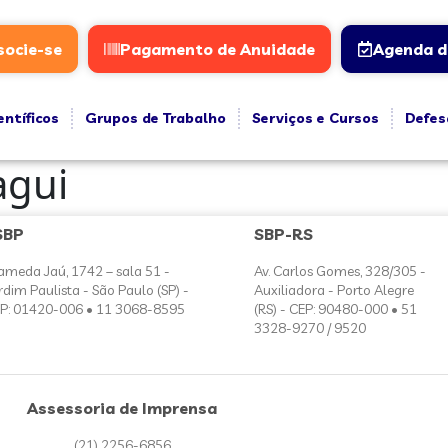
socie-se
Pagamento de Anuidade
Agenda d
entíficos
Grupos de Trabalho
Serviços e Cursos
Defes
agui
SBP
SBP-RS
ameda Jaú, 1742 – sala 51 -
Av. Carlos Gomes, 328/305 -
rdim Paulista - São Paulo (SP) -
Auxiliadora - Porto Alegre
P: 01420-006 • 11 3068-8595
(RS) - CEP: 90480-000 • 51
3328-9270 / 9520
Assessoria de Imprensa
(21) 2256-6856