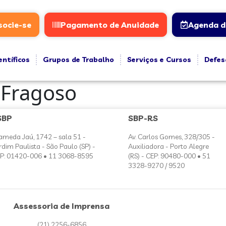
socie-se
Pagamento de Anuidade
Agenda d
entíficos
Grupos de Trabalho
Serviços e Cursos
Defes
 Fragoso
SBP
SBP-RS
ameda Jaú, 1742 – sala 51 -
Av. Carlos Gomes, 328/305 -
rdim Paulista - São Paulo (SP) -
Auxiliadora - Porto Alegre
P: 01420-006 • 11 3068-8595
(RS) - CEP: 90480-000 • 51
3328-9270 / 9520
Assessoria de Imprensa
(21) 2256-6856