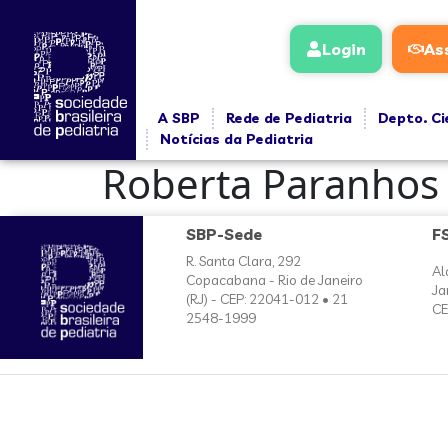
conteúdo
Login
As
A SBP
Rede de Pediatria
Depto. Ci
Notícias da Pediatria
Roberta Paranhos
SBP-Sede
F
R. Santa Clara, 292
Al
Copacabana - Rio de Janeiro
Ja
(RJ) - CEP: 22041-012 • 21
CE
2548-1999