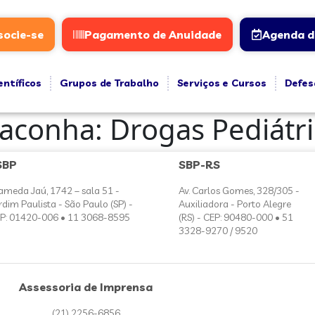
socie-se
Pagamento de Anuidade
Agenda d
entíficos
Grupos de Trabalho
Serviços e Cursos
Defes
Maconha: Drogas Pediátri
SBP
SBP-RS
ameda Jaú, 1742 – sala 51 -
Av. Carlos Gomes, 328/305 -
rdim Paulista - São Paulo (SP) -
Auxiliadora - Porto Alegre
P: 01420-006 • 11 3068-8595
(RS) - CEP: 90480-000 • 51
3328-9270 / 9520
Assessoria de Imprensa
(21) 2256-6856