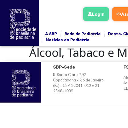
conteúdo
Login
As
A SBP
Rede de Pediatria
Depto. Ci
Notícias da Pediatria
Álcool, Tabaco e 
SBP-Sede
F
R. Santa Clara, 292
Al
Copacabana - Rio de Janeiro
Ja
(RJ) - CEP: 22041-012 • 21
CE
2548-1999