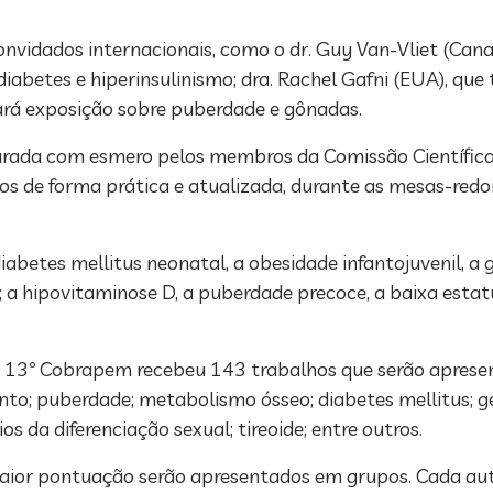
idados internacionais, como o dr. Guy Van-Vliet (Canad
 diabetes e hiperinsulinismo; dra. Rachel Gafni (EUA), que
fará exposição sobre puberdade e gônadas.
arada com esmero pelos membros da Comissão Científica.
s de forma prática e atualizada, durante as mesas-redon
abetes mellitus neonatal, a obesidade infantojuvenil, a 
; a hipovitaminose D, a puberdade precoce, a baixa estatu
o 13º Cobrapem recebeu 143 trabalhos que serão aprese
to; puberdade; metabolismo ósseo; diabetes mellitus; gen
s da diferenciação sexual; tireoide; entre outros.
aior pontuação serão apresentados em grupos. Cada aut