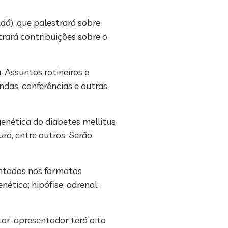
á), que palestrará sobre
 trará contribuições sobre o
 Assuntos rotineiros e
das, conferências e outras
genética do diabetes mellitus
ra, entre outros. Serão
ntados nos formatos
ética; hipófise; adrenal;
or-apresentador terá oito