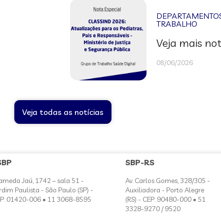
DEPARTAMENTOS 
TRABALHO
Veja mais not
08/06/2026
Veja todas as notícias
SBP
SBP-RS
ameda Jaú, 1742 – sala 51 -
Av. Carlos Gomes, 328/305 -
rdim Paulista - São Paulo (SP) -
Auxiliadora - Porto Alegre
P: 01420-006 • 11 3068-8595
(RS) - CEP: 90480-000 • 51
3328-9270 / 9520