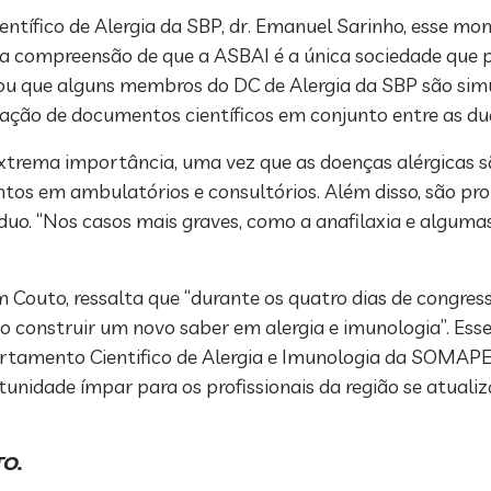
tífico de Alergia da SBP, dr. Emanuel Sarinho, esse mo
 a compreensão de que a ASBAI é a única sociedade que p
estacou que alguns membros do DC de Alergia da SBP são
ração de documentos científicos em conjunto entre as du
 extrema importância, uma vez que as doenças alérgicas 
tos em ambulatórios e consultórios. Além disso, são p
íduo. “Nos casos mais graves, como a anafilaxia e alguma
Couto, ressalta que “durante os quatro dias de congress
construir um novo saber em alergia e imunologia”. Ess
artamento Cientifico de Alergia e Imunologia da SOMAPE
nidade ímpar para os profissionais da região se atualiz
TO.