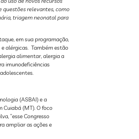
 ao uso de novos recursos
re questões relevantes, como
mária, triagem neonatal para
estaque, em sua programação,
s e alérgicas. Também estão
lergia alimentar, alergia a
ra imunodeficiências
 adolescentes.
unologia (ASBAI) e a
m Cuiabá (MT). O foco
ilva, “esse Congresso
a ampliar as ações e