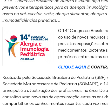
O 14º Congresso Brasileiro de Alergia e Imunologia Pe
preventivos e terapêuticos para as doenças imunológi
asma no pré-escolar, rinite, alergia alimentar, alergia
imunodeficiências primárias, …
O 14º Congresso Brasileir
ao uso de novos recursos 
previstas exposições sobre
medicamentos, lactente si
primárias, entre outras d
CLIQUE AQUI
E CONFIR
Realizado pela Sociedade Brasileira de Pediatria (SBP),
Sociedade Matogrossense de Pediatria (SOMAPE), o 14º
principal é a atualização dos profissionais na área. De
consolida uma nova era de aproximação entre as enti
compartilhar os conhecimentos recentes cada vez mais 