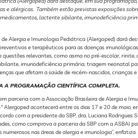
diátrica (Alergoped) dará destaque, em sua programação,
cas e alérgicas. Também estão previstas exposições sob
 a medicamentos, lactente sibilante, imunodeficiência pri
o de Alergia e Imunologia Pediátrica (Alergoped) dará d
preventivos e terapêuticos para as doenças imunológica
 questões relevantes, como asma no pré-escolar, rinite, a
bilante, imunodeficiência primária, triagem neonatal pa
oenças que afetam a saúde de recém-nascidos, crianças e
A A PROGRAMAÇÃO CIENTÍFICA COMPLETA.
 em parceria com a Associação Brasileira de Alergia e Im
 Alergoped acontecerá entre os dias 17 e 20 de maio, e
 acordo com a presidente da SBP, dra. Luciana Rodrigues S
dades, como comprova a parceria da SBP com a ASBAI par
numerosos nas áreas de alergia e imunologia”, enfatiza.