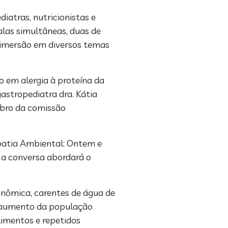
iatras, nutricionistas e
alas simultâneas, duas de
 imersão em diversos temas
 em alergia à proteína da
astropediatra dra. Kátia
mbro da comissão
opatia Ambiental: Ontem e
ue a conversa abordará o
onômica, carentes de água de
m aumento da população
limentos e repetidos