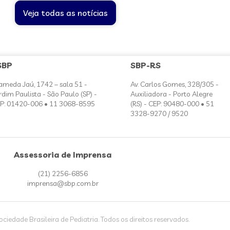
Veja todas as notícias
SBP
SBP-RS
ameda Jaú, 1742 – sala 51 -
Av. Carlos Gomes, 328/305 -
rdim Paulista - São Paulo (SP) -
Auxiliadora - Porto Alegre
P: 01420-006 • 11 3068-8595
(RS) - CEP: 90480-000 • 51
3328-9270 / 9520
Assessoria de Imprensa
(21) 2256-6856
imprensa@sbp.com.br
iedade Brasileira de Pediatria. Todos os direitos reservados.