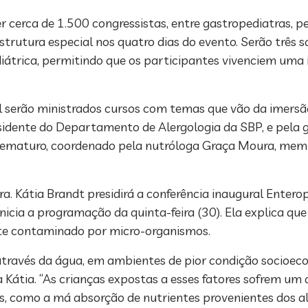
 cerca de 1.500 congressistas, entre gastropediatras, ped
trutura especial nos quatro dias do evento. Serão três s
diátrica, permitindo que os participantes vivenciem uma
l serão ministrados cursos com temas que vão da imersão
sidente do Departamento de Alergologia da SBP, e pela g
 prematuro, coordenado pela nutróloga Graça Moura, me
ra. Kátia Brandt presidirá a conferência inaugural Enter
 inicia a programação da quinta-feira (30). Ela explica q
nte contaminado por micro-organismos.
través da água, em ambientes de pior condição socioec
a Kátia. “As crianças expostas a esses fatores sofrem u
os, como a má absorção de nutrientes provenientes dos a