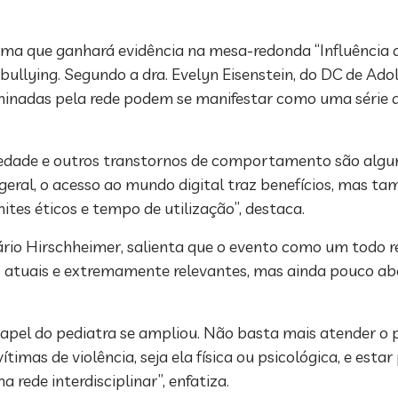
ma que ganhará evidência na mesa-redonda “Influência da
rbullying. Segundo a dra. Evelyn Eisenstein, do DC de Ado
nadas pela rede podem se manifestar como uma série de 
edade e outros transtornos de comportamento são alguns
eral, o acesso ao mundo digital traz benefícios, mas ta
mites éticos e tempo de utilização”, destaca.
Mário Hirschheimer, salienta que o evento como um todo
 atuais e extremamente relevantes, mas ainda pouco ab
 papel do pediatra se ampliou. Não basta mais atender o
imas de violência, seja ela física ou psicológica, e estar
rede interdisciplinar”, enfatiza.