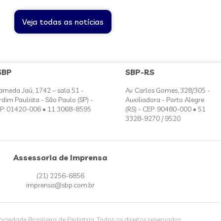
Veja todas as notícias
SBP
SBP-RS
ameda Jaú, 1742 – sala 51 -
Av. Carlos Gomes, 328/305 -
rdim Paulista - São Paulo (SP) -
Auxiliadora - Porto Alegre
P: 01420-006 • 11 3068-8595
(RS) - CEP: 90480-000 • 51
3328-9270 / 9520
Assessoria de Imprensa
(21) 2256-6856
imprensa@sbp.com.br
iedade Brasileira de Pediatria. Todos os direitos reservados.