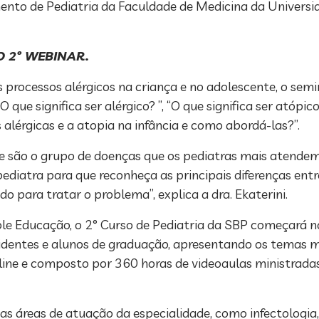
nto de Pediatria da Faculdade de Medicina da Universid
 2º WEBINAR.
processos alérgicos na criança e no adolescente, o semi
e significa ser alérgico? ”, “O que significa ser atópico
alérgicas e a atopia na infância e como abordá-las?”.
a e são o grupo de doenças que os pediatras mais atende
diatra para que reconheça as principais diferenças entr
para tratar o problema”, explica a dra. Ekaterini.
e Educação, o 2° Curso de Pediatria da SBP começará n
esidentes e alunos de graduação, apresentando os temas 
nline e composto por 360 horas de videoaulas ministrad
 áreas de atuação da especialidade, como infectologia, 