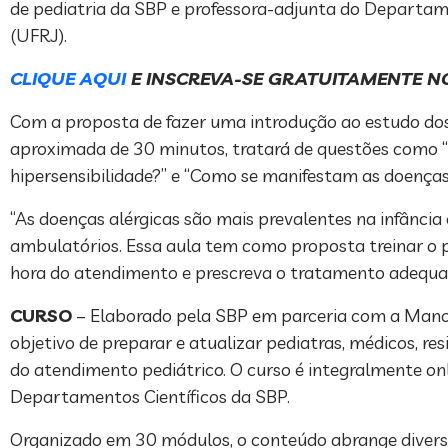
de pediatria da SBP e professora-adjunta do Departame
(UFRJ).
CLIQUE AQUI
E INSCREVA-SE GRATUITAMENTE NO
Com a proposta de fazer uma introdução ao estudo dos 
aproximada de 30 minutos, tratará de questões como “O qu
hipersensibilidade?” e “Como se manifestam as doenças 
“As doenças alérgicas são mais prevalentes na infânci
ambulatórios. Essa aula tem como proposta treinar o pe
hora do atendimento e prescreva o tratamento adequado 
CURSO
– Elaborado pela SBP em parceria com a Manol
objetivo de preparar e atualizar pediatras, médicos, r
do atendimento pediátrico. O curso é integralmente o
Departamentos Científicos da SBP.
Organizado em 30 módulos, o conteúdo abrange diversas