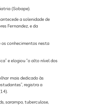
iatria (Sobape).
 antecede a solenidade de
res Fernandez, e da
re os conhecimentos nesta
” e elogiou “o alto nível dos
olhar mais dedicado às
tudantes”, registra a
14).
ds, sarampo, tuberculose,