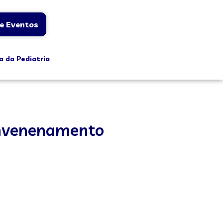
e Eventos
a da Pediatria
 envenenamento