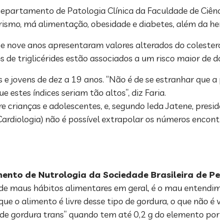
 Departamento de Patologia Clínica da Faculdade de Ciê
arismo, má alimentação, obesidade e diabetes, além da he
e nove anos apresentaram valores alterados do colestero
ices de triglicérides estão associados a um risco maior de
s e jovens de dez a 19 anos. “Não é de se estranhar que a
estes índices seriam tão altos”, diz Faria.
tre crianças e adolescentes, e, segundo Ieda Jatene, pre
 Cardiologia) não é possível extrapolar os números enco
nto de Nutrologia da Sociedade Brasileira de Pe
m de maus hábitos alimentares em geral, é o mau entendi
e o alimento é livre desse tipo de gordura, o que não é ve
de gordura trans” quando tem até 0,2 g do elemento por 