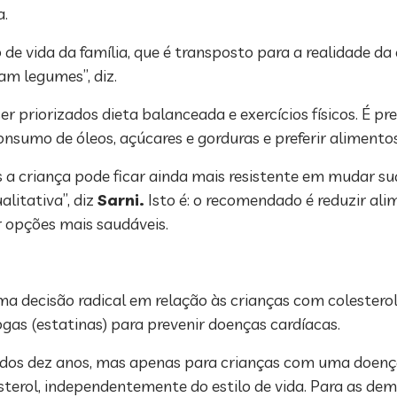
a.
 de vida da família, que é transposto para a realidade da
m legumes”, diz.
ser priorizados dieta balanceada e exercícios físicos. É p
onsumo de óleos, açúcares e gorduras e preferir alimentos
is a criança pode ficar ainda mais resistente em mudar 
litativa”, diz
Sarni.
Isto é: o recomendado é reduzir a
r opções mais saudáveis.
 decisão radical em relação às crianças com colesterol 
as (estatinas) para prevenir doenças cardíacas.
ir dos dez anos, mas apenas para crianças com uma doe
lesterol, independentemente do estilo de vida. Para as de