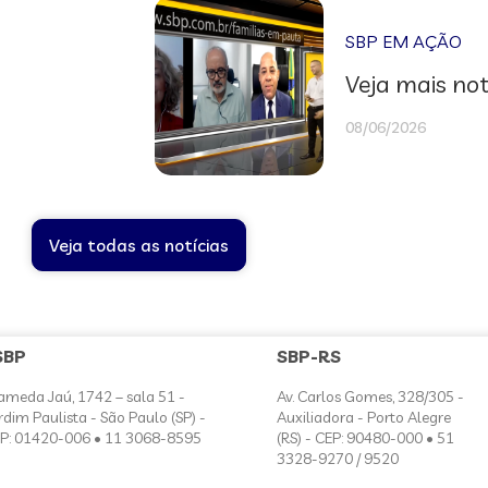
SBP EM AÇÃO
Veja mais not
08/06/2026
Veja todas as notícias
SBP
SBP-RS
ameda Jaú, 1742 – sala 51 -
Av. Carlos Gomes, 328/305 -
rdim Paulista - São Paulo (SP) -
Auxiliadora - Porto Alegre
P: 01420-006 • 11 3068-8595
(RS) - CEP: 90480-000 • 51
3328-9270 / 9520