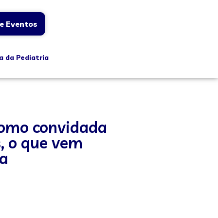
e Eventos
a da Pediatria
 como convidada
, o que vem
ua