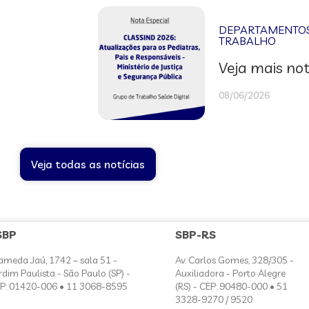
DEPARTAMENTOS 
TRABALHO
Veja mais not
08/06/2026
Veja todas as notícias
SBP
SBP-RS
ameda Jaú, 1742 – sala 51 -
Av. Carlos Gomes, 328/305 -
rdim Paulista - São Paulo (SP) -
Auxiliadora - Porto Alegre
P: 01420-006 • 11 3068-8595
(RS) - CEP: 90480-000 • 51
3328-9270 / 9520