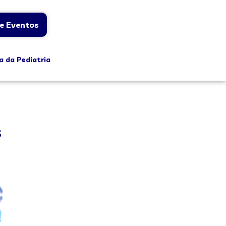
e Eventos
a da Pediatria
s