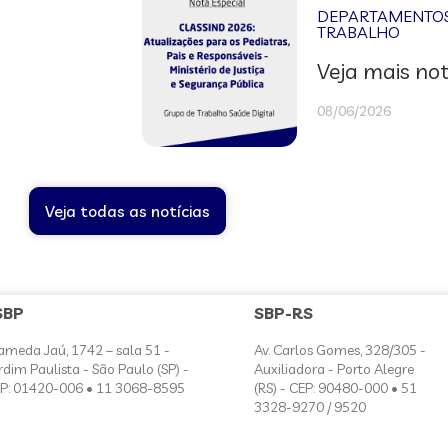
DEPARTAMENTOS 
TRABALHO
Veja mais not
08/06/2026
Veja todas as notícias
SBP
SBP-RS
ameda Jaú, 1742 – sala 51 -
Av. Carlos Gomes, 328/305 -
rdim Paulista - São Paulo (SP) -
Auxiliadora - Porto Alegre
P: 01420-006 • 11 3068-8595
(RS) - CEP: 90480-000 • 51
3328-9270 / 9520