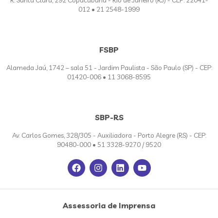
R. Santa Clara, 292 Copacabana - Rio de Janeiro (RJ) - CEP: 22041-
012 • 21 2548-1999
FSBP
Alameda Jaú, 1742 – sala 51 - Jardim Paulista - São Paulo (SP) - CEP:
01420-006 • 11 3068-8595
SBP-RS
Av. Carlos Gomes, 328/305 - Auxiliadora - Porto Alegre (RS) - CEP:
90480-000 • 51 3328-9270 / 9520
Assessoria de Imprensa