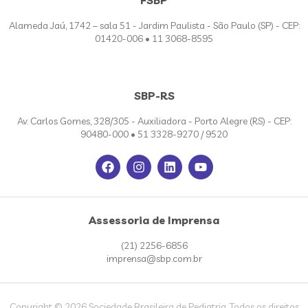
Alameda Jaú, 1742 – sala 51 - Jardim Paulista - São Paulo (SP) - CEP:
01420-006 • 11 3068-8595
SBP-RS
Av. Carlos Gomes, 328/305 - Auxiliadora - Porto Alegre (RS) - CEP:
90480-000 • 51 3328-9270 / 9520
Assessoria de Imprensa
(21) 2256-6856
imprensa@sbp.com.br
Copyright © 2026 Sociedade Brasileira de Pediatria. Todos os direitos