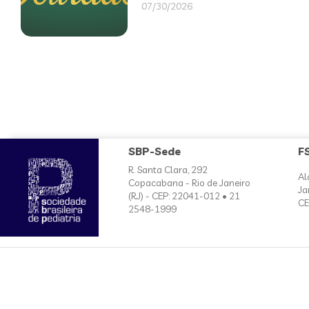
07/30/2026
SBP-Sede
F
R. Santa Clara, 292
Al
Copacabana - Rio de Janeiro
Ja
(RJ) - CEP: 22041-012 • 21
CE
2548-1999