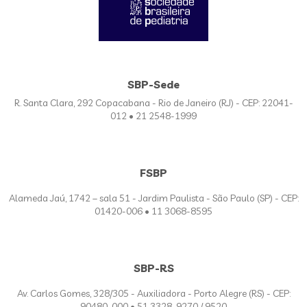
SBP-Sede
R. Santa Clara, 292 Copacabana - Rio de Janeiro (RJ) - CEP: 22041-
012 • 21 2548-1999
FSBP
Alameda Jaú, 1742 – sala 51 - Jardim Paulista - São Paulo (SP) - CEP:
01420-006 • 11 3068-8595
SBP-RS
Av. Carlos Gomes, 328/305 - Auxiliadora - Porto Alegre (RS) - CEP:
90480-000 • 51 3328-9270 / 9520