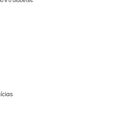
o e o diabetes.
ícias