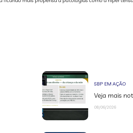
ba ficando mais propensa a patologias como a hipertensã
SBP EM AÇÃO
Veja mais not
08/06/2026