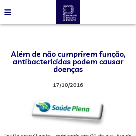
Além de não cumprirem função,
antibactericidas podem causar
doenças
17/10/2016
Por Paloma Oliveto – publicado em 09 de outubro de