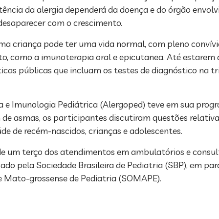
tência da alergia dependerá da doença e do órgão envolvid
 desaparecer com o crescimento.
ma criança pode ter uma vida normal, com pleno convívi
, como a imunoterapia oral e epicutanea. Até estarem di
ticas públicas que incluam os testes de diagnóstico na t
 e Imunologia Pediátrica (Alergoped) teve em sua prog
e asmas, os participantes discutiram questões relativas 
de de recém-nascidos, crianças e adolescentes.
 de um terço dos atendimentos em ambulatórios e consult
lizado pela Sociedade Brasileira de Pediatria (SBP), em p
ade Mato-grossense de Pediatria (SOMAPE).