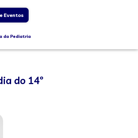
e Eventos
a da Pediatria
dia do 14º