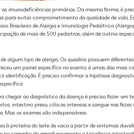
 as imunodeficiências primárias. Da mesma forma, é precis
as para evitar comprometimento da qualidade de vida. Es
so Brasileiro de Alergia e Imunologia Pediátrica (Alerg
icipação de mais de 500 pediatras, além de outros especi
e algum tipo de alergia. Os quadros possuem diferentes
ereceu um painel específico no evento, é umas das mais 
l identificação. É preciso confirmar a hipótese diagnosti
specífica.
 chegar ao diagnóstico da doença é preciso fazer um t
mitos, intestino preso, cólicas intensas e sangue nas feze
ca. Mas os exames são indispensáveis.
gia à proteína do leite de vaca a partir de sintomas duvi
 no caminho do amadurecimento e tolerância intestina