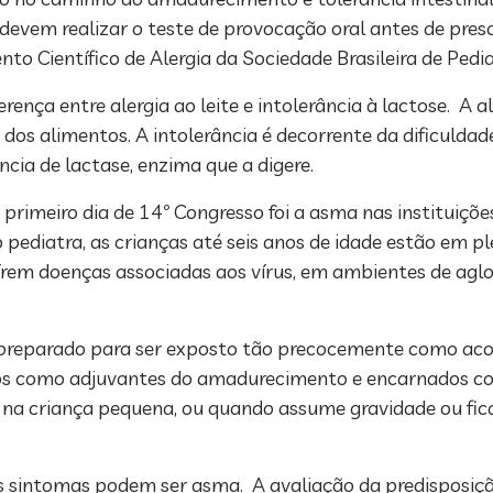
evem realizar o teste de provocação oral antes de prescr
to Científico de Alergia da Sociedade Brasileira de Pedi
rença entre alergia ao leite e intolerância à lactose. A 
 dos alimentos. A intolerância é decorrente da dificuldad
ncia de lactase, enzima que a digere.
meiro dia de 14º Congresso foi a asma nas instituições
 pediatra, as crianças até seis anos de idade estão em 
raírem doenças associadas aos vírus, em ambientes de agl
 preparado para ser exposto tão precocemente como acon
ados como adjuvantes do amadurecimento e encarnados co
 na criança pequena, ou quando assume gravidade ou fi
stes sintomas podem ser asma. A avaliação da predisposiçã