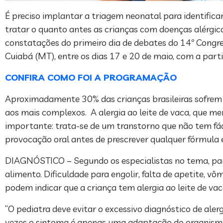
É preciso implantar a triagem neonatal para identificar
tratar o quanto antes as crianças com doenças alérgic
constatações do primeiro dia de debates do 14º Congres
Cuiabá (MT), entre os dias 17 e 20 de maio, com a part
CONFIRA COMO FOI A PROGRAMAÇÃO
Aproximadamente 30% das crianças brasileiras sofrem d
aos mais complexos. A alergia ao leite de vaca, que m
importante: trata-se de um transtorno que não tem fáci
provocação oral antes de prescrever qualquer fórmula e
DIAGNÓSTICO – Segundo os especialistas no tema, para
alimento. Dificuldade para engolir, falta de apetite, vô
podem indicar que a criança tem alergia ao leite de va
“O pediatra deve evitar o excessivo diagnóstico de aler
vezes o sintoma é apenas uma adaptação do organismo