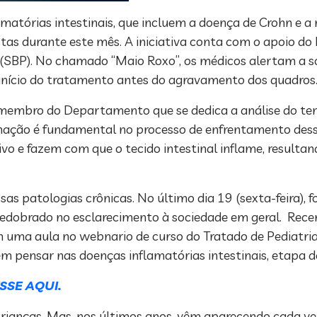
tórias intestinais, que incluem a doença de Crohn e a re
tas durante este mês. A iniciativa conta com o apoio do
a (SBP). No chamado “Maio Roxo”, os médicos alertam a 
 início do tratamento antes do agravamento dos quadros
 membro do Departamento que se dedica a análise do te
rmação é fundamental no processo de enfrentamento dess
ivo e fazem com que o tecido intestinal inflame, resultan
s patologias crônicas. No último dia 19 (sexta-feira), f
redobrado no esclarecimento à sociedade em geral. Rece
 uma aula no webnario de curso do Tratado de Pediatria,
m pensar nas doenças inflamatórias intestinais, etapa d
SSE AQUI.
rianças. Mas, nos últimos anos, vêm aparecendo cada v