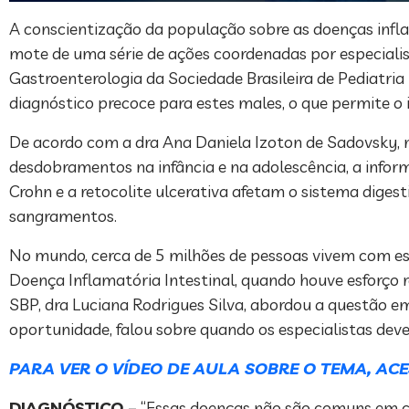
A conscientização da população sobre as doenças inflama
mote de uma série de ações coordenadas por especialis
Gastroenterologia da Sociedade Brasileira de Pediatri
diagnóstico precoce para estes males, o que permite o
De acordo com a dra Ana Daniela Izoton de Sadovsky,
desdobramentos na infância e na adolescência, a info
Crohn e a retocolite ulcerativa afetam o sistema digest
sangramentos.
No mundo, cerca de 5 milhões de pessoas vivem com essa
Doença Inflamatória Intestinal, quando houve esforço 
SBP, dra Luciana Rodrigues Silva, abordou a questão em
oportunidade, falou sobre quando os especialistas deve
PARA VER O VÍDEO DE AULA SOBRE O TEMA, ACE
DIAGNÓSTICO –
“Essas doenças não são comuns em c