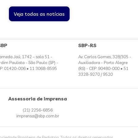
Veja todas as notícias
SBP
SBP-RS
ameda Jaú, 1742 – sala 51 -
Av. Carlos Gomes, 328/305 -
rdim Paulista - São Paulo (SP) -
Auxiliadora - Porto Alegre
P: 01420-006 • 11 3068-8595
(RS) - CEP: 90480-000 • 51
3328-9270 / 9520
Assessoria de Imprensa
(21) 2256-6856
imprensa@sbp.com.br
iedade Brasileira de Pediatria. Todos os direitos reservados.