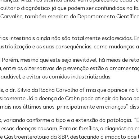
cultar o diagnóstico, já que podem ser confundidas na fas
ocha Carvalho, também membro do Departamento Científic
s intestinais ainda não são totalmente esclarecidas. Ent
ustrialização e as suas consequências, como mudanças 
Porém, mesmo que este seja inevitável, há meios de reta
a, entre as alternativas de prevenção estão a amamentaç
audável; e evitar as comidas industrializadas.
s, o dr. Silvio da Rocha Carvalho afirma que aparece no 
, basicamente. Já a doença de Crohn pode atingir da boca 
ais nos últimos anos, principalmente em crianças”, diss
 variando conforme o tipo e a extensão da patologia. “É
as doenças causam. Para as famílias, o diagnóstico corr
de Gastroenterologia da SBP, destacando o impacto posit