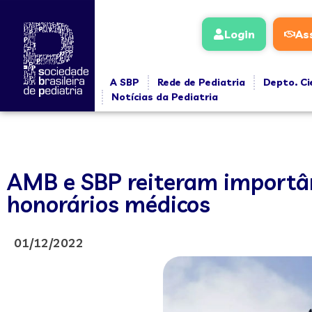
Login
As
A SBP
Rede de Pediatria
Depto. Ci
Notícias da Pediatria
AMB e SBP reiteram importâ
honorários médicos
01/12/2022