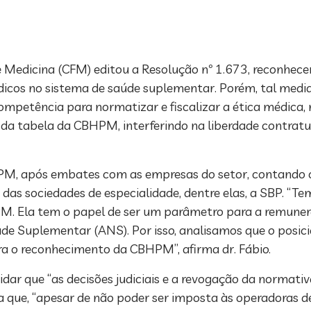
de Medicina (CFM) editou a Resolução nº 1.673, reconh
cos no sistema de saúde suplementar. Porém, tal medida 
petência para normatizar e fiscalizar a ética médica, 
o da tabela da CBHPM, interferindo na liberdade contrat
M, após embates com as empresas do setor, contando c
 das sociedades de especialidade, dentre elas, a SBP. “Te
PM. Ela tem o papel de ser um parâmetro para a remune
Saúde Suplementar (ANS). Por isso, analisamos que o pos
a o reconhecimento da CBHPM”, afirma dr. Fábio.
idar que “as decisões judiciais e a revogação da normati
a que, “apesar de não poder ser imposta às operadoras 