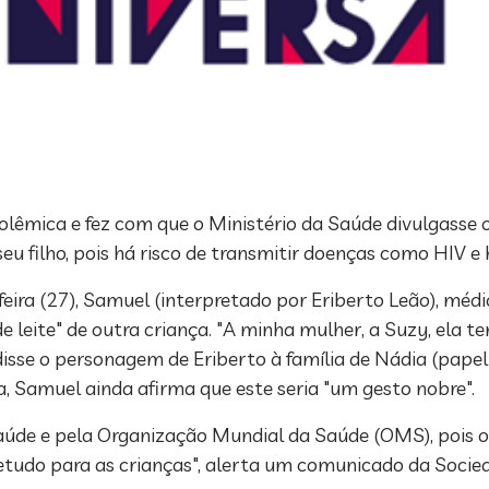
olêmica e fez com que o Ministério da Saúde divulgasse 
 filho, pois há risco de transmitir doenças como HIV e h
ira (27), Samuel (interpretado por Eriberto Leão), médic
 leite" de outra criança. "A minha mulher, a Suzy, ela te
sse o personagem de Eriberto à família de Nádia (papel d
, Samuel ainda afirma que este seria "um gesto nobre".
Saúde e pela Organização Mundial da Saúde (OMS), pois o
tudo para as crianças", alerta um comunicado da Socieda