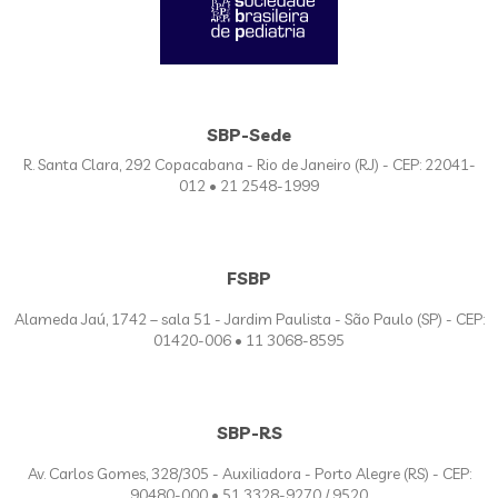
SBP-Sede
R. Santa Clara, 292 Copacabana - Rio de Janeiro (RJ) - CEP: 22041-
012 • 21 2548-1999
FSBP
Alameda Jaú, 1742 – sala 51 - Jardim Paulista - São Paulo (SP) - CEP:
01420-006 • 11 3068-8595
SBP-RS
Av. Carlos Gomes, 328/305 - Auxiliadora - Porto Alegre (RS) - CEP:
90480-000 • 51 3328-9270 / 9520