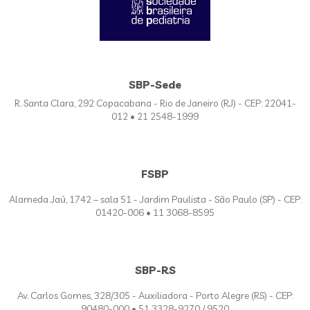
SBP-Sede
R. Santa Clara, 292 Copacabana - Rio de Janeiro (RJ) - CEP: 22041-
012 • 21 2548-1999
FSBP
Alameda Jaú, 1742 – sala 51 - Jardim Paulista - São Paulo (SP) - CEP:
01420-006 • 11 3068-8595
SBP-RS
Av. Carlos Gomes, 328/305 - Auxiliadora - Porto Alegre (RS) - CEP:
90480-000 • 51 3328-9270 / 9520