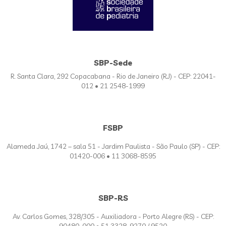
SBP-Sede
R. Santa Clara, 292 Copacabana - Rio de Janeiro (RJ) - CEP: 22041-
012 • 21 2548-1999
FSBP
Alameda Jaú, 1742 – sala 51 - Jardim Paulista - São Paulo (SP) - CEP:
01420-006 • 11 3068-8595
SBP-RS
Av. Carlos Gomes, 328/305 - Auxiliadora - Porto Alegre (RS) - CEP:
90480-000 • 51 3328-9270 / 9520