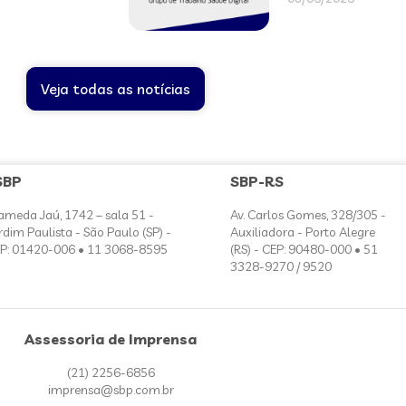
Veja todas as notícias
SBP
SBP-RS
ameda Jaú, 1742 – sala 51 -
Av. Carlos Gomes, 328/305 -
rdim Paulista - São Paulo (SP) -
Auxiliadora - Porto Alegre
P: 01420-006 • 11 3068-8595
(RS) - CEP: 90480-000 • 51
3328-9270 / 9520
Assessoria de Imprensa
(21) 2256-6856
imprensa@sbp.com.br