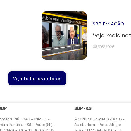
SBP EM AÇÃO
Veja mais not
08/06/2026
Veja todas as notícias
SBP
SBP-RS
ameda Jaú, 1742 – sala 51 -
Av. Carlos Gomes, 328/305 -
rdim Paulista - São Paulo (SP) -
Auxiliadora - Porto Alegre
P: 01420-006 • 11 3068-8595
(RS) - CEP: 90480-000 • 51