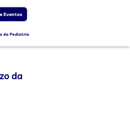
e Eventos
a da Pediatria
azo da