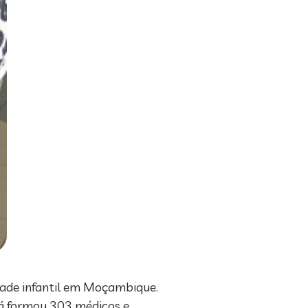
dade infantil em Moçambique.
á formou 303 médicos e