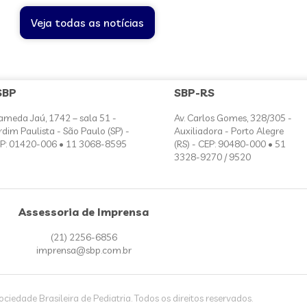
Veja todas as notícias
SBP
SBP-RS
ameda Jaú, 1742 – sala 51 -
Av. Carlos Gomes, 328/305 -
rdim Paulista - São Paulo (SP) -
Auxiliadora - Porto Alegre
P: 01420-006 • 11 3068-8595
(RS) - CEP: 90480-000 • 51
3328-9270 / 9520
Assessoria de Imprensa
(21) 2256-6856
imprensa@sbp.com.br
iedade Brasileira de Pediatria. Todos os direitos reservados.