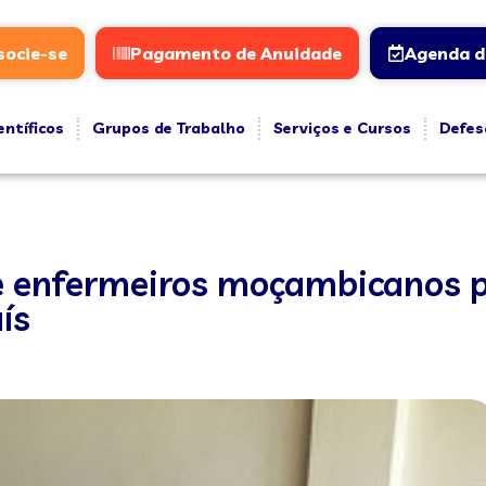
socie-se
Pagamento de Anuidade
Agenda d
entíficos
Grupos de Trabalho
Serviços e Cursos
Defes
 e enfermeiros moçambicanos 
ís