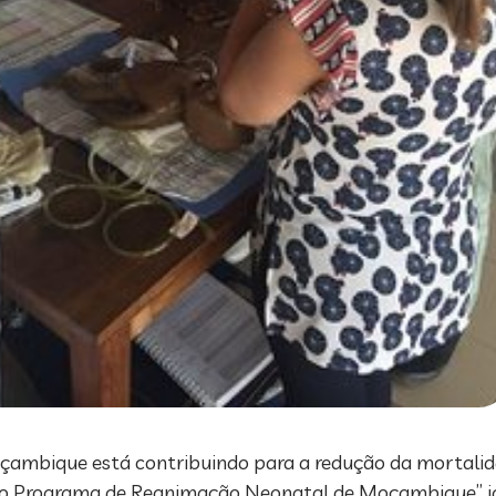
Moçambique está contribuindo para a redução da mortali
o do Programa de Reanimação Neonatal de Moçambique” j